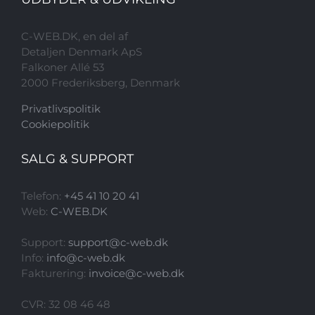
C-WEB.DK, en del af
Detaljen Denmark ApS
Falkoner Allé 53
2000 Frederiksberg, Denmark
Privatlivspolitik
Cookiepolitik
SALG & SUPPORT
Telefon:
+45 41 10 20 41
Web:
C-WEB.DK
Support:
support
@
c-web.dk
Info:
info
@
c-web.dk
Fakturering:
invoice
@
c-web.dk
CVR: 32 08 46 48