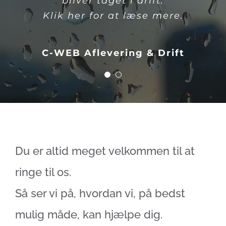
bliver taget i drift.
går hånd i hånd.
Klik her for at læse mere.
Klik her for at læse mere.
C-WEB Aflevering & Drift
C-WEB Byggestyring
Du er altid meget velkommen til at
ringe til os.
Så ser vi på, hvordan vi, på bedst
mulig måde, kan hjælpe dig.