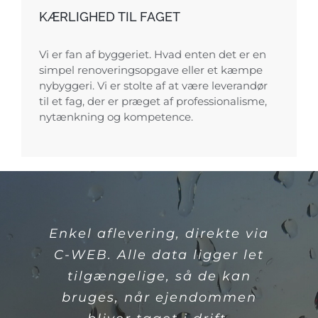
KÆRLIGHED TIL FAGET
Vi er fan af byggeriet. Hvad enten det er en
simpel renoveringsopgave eller et kæmpe
nybyggeri. Vi er stolte af at være leverandør
til et fag, der er præget af professionalisme,
nytænkning og kompetence.
Enkel aflevering, direkte via
Vi laver en skræddersyet
C-WEB. Alle data ligger let
løsning, der passer til dine
behov. Det er afgørende, at
tilgængelige, så de kan
forventninger og leverancer
bruges, når ejendommen